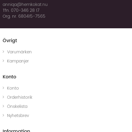
anniqa@hemkokat.nu
Tfn. 070-346 28 17
Org. nr. 680415-7565
Övrigt
Varumärken
Kampanjer
Konto
Konto
Orderhistorik
Önskelista
Nyhetsbrev
Information