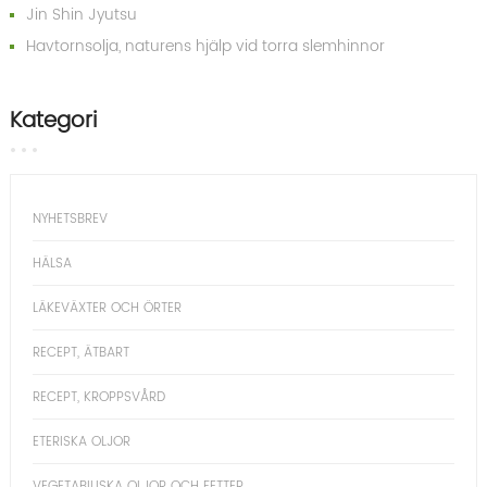
Jin Shin Jyutsu
Havtornsolja, naturens hjälp vid torra slemhinnor
Kategori
NYHETSBREV
HÄLSA
LÄKEVÄXTER OCH ÖRTER
RECEPT, ÄTBART
RECEPT, KROPPSVÅRD
ETERISKA OLJOR
VEGETABILISKA OLJOR OCH FETTER