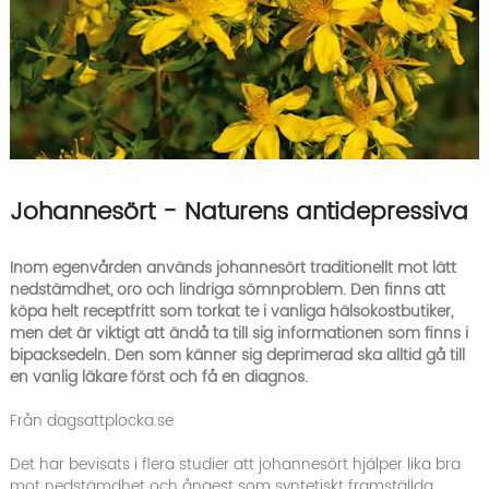
Johannesört - Naturens antidepressiva
Inom egenvården används johannesört traditionellt mot lätt
nedstämdhet, oro och lindriga sömnproblem. Den finns att
köpa helt receptfritt som torkat te i vanliga hälsokostbutiker,
men det är viktigt att ändå ta till sig informationen som finns i
bipacksedeln. Den som känner sig deprimerad ska alltid gå till
en vanlig läkare först och få en diagnos.
Från dagsattplocka.se
Det har bevisats i flera studier att johannesört hjälper lika bra
mot nedstämdhet och ångest som syntetiskt framställda