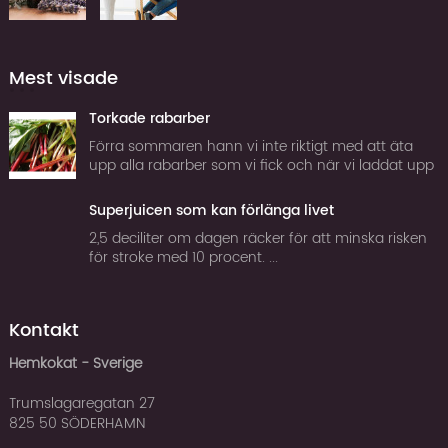
Mest visade
Torkade rabarber
Förra sommaren hann vi inte riktigt med att äta
upp alla rabarber som vi fick och när vi laddat upp
frysen tillräckligt för att klara vintern började jag
fundera på om man inte kan torka rabarber. Tor...
Superjuicen som kan förlänga livet
2,5 deciliter om dagen räcker för att minska risken
för stroke med 10 procent. ...
Kontakt
Hemkokat - Sverige
Trumslagaregatan 27
825 50 SÖDERHAMN