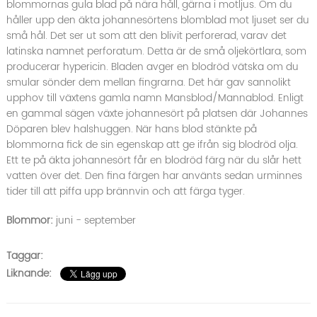
blommornas gula blad på nära håll, gärna i motljus. Om du
håller upp den äkta johannesörtens blomblad mot ljuset ser du
små hål. Det ser ut som att den blivit perforerad, varav det
latinska namnet perforatum. Detta är de små oljekörtlara, som
producerar hypericin. Bladen avger en blodröd vätska om du
smular sönder dem mellan fingrarna. Det här gav sannolikt
upphov till växtens gamla namn Mansblod/Mannablod. Enligt
en gammal sägen växte johannesört på platsen där Johannes
Döparen blev halshuggen. När hans blod stänkte på
blommorna fick de sin egenskap att ge ifrån sig blodröd olja.
Ett te på äkta johannesört får en blodröd färg när du slår hett
vatten över det. Den fina färgen har använts sedan urminnes
tider till att piffa upp brännvin och att färga tyger.
Blommor:
juni - september
Taggar:
Liknande: