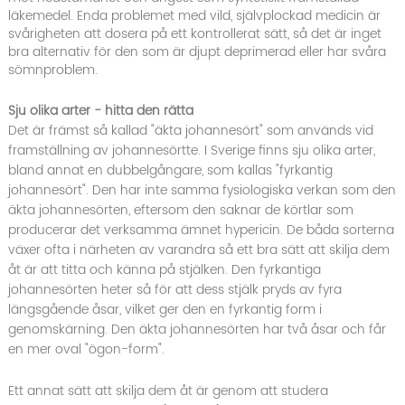
läkemedel. Enda problemet med vild, självplockad medicin är
svårigheten att dosera på ett kontrollerat sätt, så det är inget
bra alternativ för den som är djupt deprimerad eller har svåra
sömnproblem.
Sju olika arter - hitta den rätta
Det är främst så kallad "äkta johannesört" som används vid
framställning av johannesörtte. I Sverige finns sju olika arter,
bland annat en dubbelgångare, som kallas "fyrkantig
johannesört". Den har inte samma fysiologiska verkan som den
äkta johannesörten, eftersom den saknar de körtlar som
producerar det verksamma ämnet hypericin. De båda sorterna
växer ofta i närheten av varandra så ett bra sätt att skilja dem
åt är att titta och känna på stjälken. Den fyrkantiga
johannesörten heter så för att dess stjälk pryds av fyra
längsgående åsar, vilket ger den en fyrkantig form i
genomskärning. Den äkta johannesörten har två åsar och får
en mer oval "ögon-form".
Ett annat sätt att skilja dem åt är genom att studera