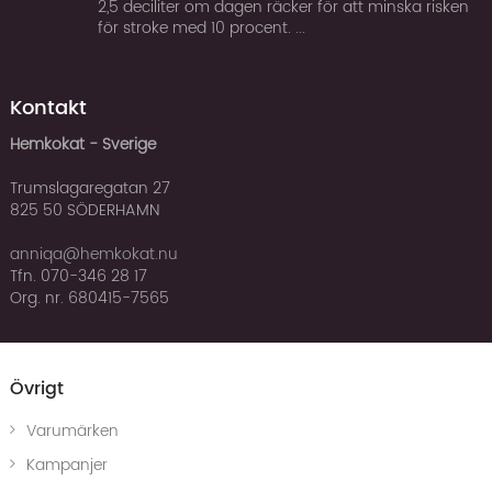
2,5 deciliter om dagen räcker för att minska risken
för stroke med 10 procent. ...
Kontakt
Hemkokat - Sverige
Trumslagaregatan 27
825 50 SÖDERHAMN
anniqa@hemkokat.nu
Tfn. 070-346 28 17
Org. nr. 680415-7565
Övrigt
Varumärken
Kampanjer