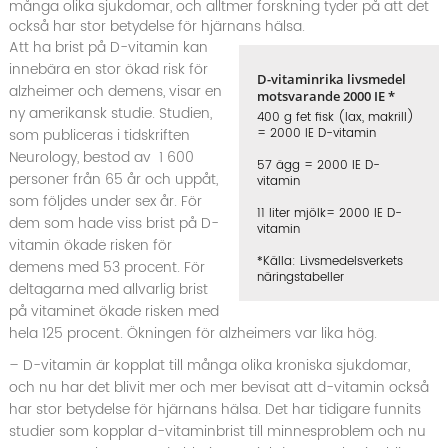
många olika sjukdomar, och alltmer forskning tyder på att det
också har stor betydelse för hjärnans hälsa.
Att ha brist på D-vitamin kan
innebära en stor ökad risk för
D-vitaminrika livsmedel
alzheimer och demens, visar en
motsvarande 2000 IE *
ny amerikansk studie. Studien,
400 g fet fisk (lax, makrill)
som publiceras i tidskriften
= 2000 IE D-vitamin
Neurology, bestod av 1 600
57 ägg = 2000 IE D-
personer från 65 år och uppåt,
vitamin
som följdes under sex år. För
11 liter mjölk= 2000 IE D-
dem som hade viss brist på D-
vitamin
vitamin ökade risken för
*Källa: Livsmedelsverkets
demens med 53 procent. För
näringstabeller
deltagarna med allvarlig brist
på vitaminet ökade risken med
hela 125 procent. Ökningen för alzheimers var lika hög.
– D-vitamin är kopplat till många olika kroniska sjukdomar,
och nu har det blivit mer och mer bevisat att d-vitamin också
har stor betydelse för hjärnans hälsa. Det har tidigare funnits
studier som kopplar d-vitaminbrist till minnesproblem och nu