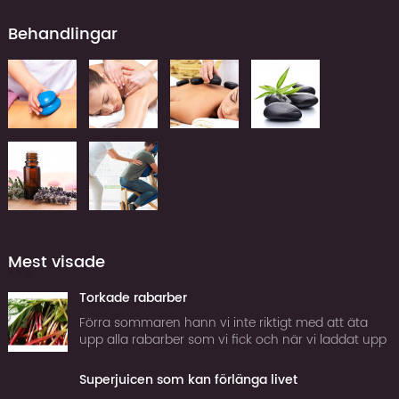
Behandlingar
Mest visade
Torkade rabarber
Förra sommaren hann vi inte riktigt med att äta
upp alla rabarber som vi fick och när vi laddat upp
frysen tillräckligt för att klara vintern började jag
fundera på om man inte kan torka rabarber. Tor...
Superjuicen som kan förlänga livet