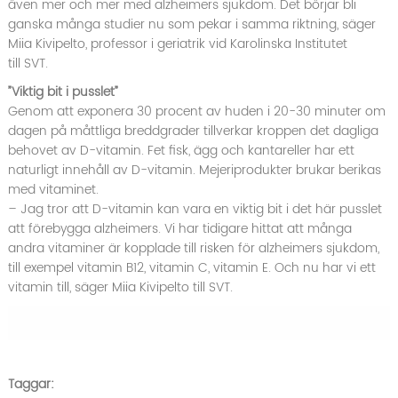
även mer och mer med alzheimers sjukdom. Det börjar bli
ganska många studier nu som pekar i samma riktning, säger
Miia Kivipelto, professor i geriatrik vid Karolinska Institutet
till
SVT
.
”Viktig bit i pusslet”
Genom att exponera 30 procent av huden i 20-30 minuter om
dagen på måttliga breddgrader tillverkar kroppen det dagliga
behovet av
D-vitamin
. Fet fisk, ägg och kantareller har ett
naturligt innehåll av D-vitamin. Mejeriprodukter brukar berikas
med vitaminet.
– Jag tror att D-vitamin kan vara en viktig bit i det här pusslet
att förebygga alzheimers. Vi har tidigare hittat att många
andra vitaminer är kopplade till risken för alzheimers sjukdom,
till exempel vitamin B12, vitamin C, vitamin E. Och nu har vi ett
vitamin till, säger Miia Kivipelto till SVT.
Taggar: