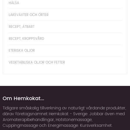
HÄLSA
LÄKEVÄXTER OCH ÖRTER
RECEPT, ÄTBART
RECEPT, KROPPSVÅRD
ETERISKA OLJOR
VEGETABILISKA OLJOR OCH FETTER
Om Hemkokat...
Tidigare småskalig tillverkning av naturligt vårdande produkter,
därav företagsnamnet Hemkokat - Sverige. Jobbar även med
Aromaterapibehandlingar, Hotstonemassage,
Cuppingmassage och Energimassage. Kursverksamhet.