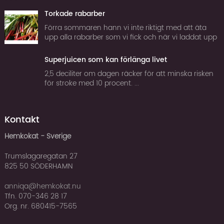
Torkade rabarber
Förra sommaren hann vi inte riktigt med att äta
upp alla rabarber som vi fick och när vi laddat upp
frysen tillräckligt för att klara vintern började jag
fundera på om man inte kan torka rabarber. Tor...
Superjuicen som kan förlänga livet
2,5 deciliter om dagen räcker för att minska risken
för stroke med 10 procent. ...
Kontakt
Hemkokat - Sverige
Trumslagaregatan 27
825 50 SÖDERHAMN
anniqa@hemkokat.nu
Tfn. 070-346 28 17
Org. nr. 680415-7565