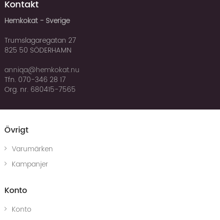
Kontakt
Hemkokat - Sverige
Trumslagaregatan 27
825 50 SÖDERHAMN
anniqa@hemkokat.nu
Tfn. 070-346 28 17
Org. nr. 680415-7565
Övrigt
Varumärken
Kampanjer
Konto
Konto