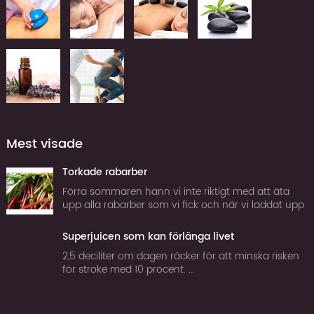
Mest visade
Torkade rabarber
Förra sommaren hann vi inte riktigt med att äta
upp alla rabarber som vi fick och när vi laddat upp
frysen tillräckligt för att klara vintern började jag
fundera på om man inte kan torka rabarber. Tor...
Superjuicen som kan förlänga livet
2,5 deciliter om dagen räcker för att minska risken
för stroke med 10 procent. ...