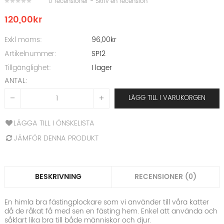
0 recensioner
-
Skriv en recension
120,00kr
Exkl moms:
96,00kr
Artikelnummer:
SP12
Tillgänglighet:
I lager
ANTAL:
LÄGG TILL I VARUKORGEN
LÄGGA TILL I ÖNSKELISTA
JÄMFÖR DENNA PRODUKT
BESKRIVNING
RECENSIONER (0)
En himla bra fästingplockare som vi använder till våra katter
då de råkat få med sen en fästing hem. Enkel att använda och
såklart lika bra till både människor och djur.