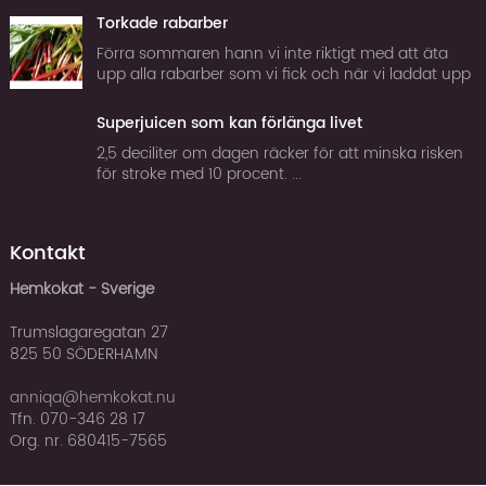
Torkade rabarber
Förra sommaren hann vi inte riktigt med att äta
upp alla rabarber som vi fick och när vi laddat upp
frysen tillräckligt för att klara vintern började jag
fundera på om man inte kan torka rabarber. Tor...
Superjuicen som kan förlänga livet
2,5 deciliter om dagen räcker för att minska risken
för stroke med 10 procent. ...
Kontakt
Hemkokat - Sverige
Trumslagaregatan 27
825 50 SÖDERHAMN
anniqa@hemkokat.nu
Tfn. 070-346 28 17
Org. nr. 680415-7565